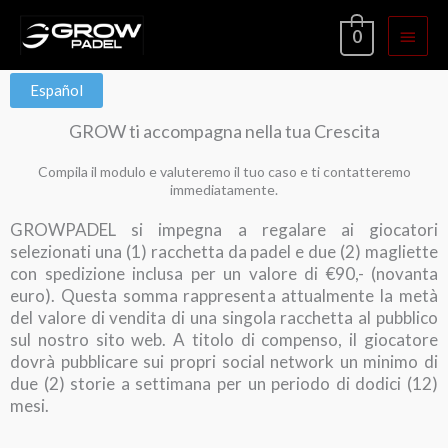
Ir
Menú
0
al
contenido
princi
Español
GROW ti accompagna nella tua Crescita
Compila il modulo e valuteremo il tuo caso e ti contatteremo
immediatamente.
GROWPADEL si impegna a regalare ai giocatori
selezionati una (1) racchetta da padel e due (2) magliette
con spedizione inclusa per un valore di €90,- (novanta
euro). Questa somma rappresenta attualmente la metà
del valore di vendita di una singola racchetta al pubblico
sul nostro sito web. A titolo di compenso, il giocatore
dovrà pubblicare sui propri social network un minimo di
due (2) storie a settimana per un periodo di dodici (12)
mesi.