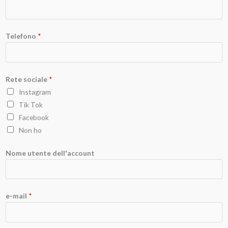
Telefono
*
o
Rete sociale
*
o
Instagram
e
Tik Tok
-
Facebook
m
Non ho
a
i
Nome utente dell'account
l
e-mail
*