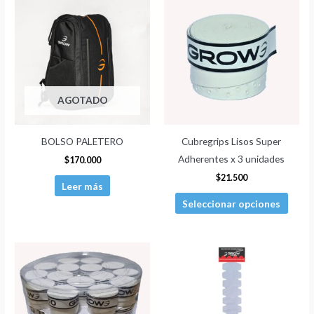
produ
tiene
múltip
varian
Las
AGOTADO
opcio
se
pued
BOLSO PALETERO
Cubregrips Lisos Super
elegir
Adherentes x 3 unidades
$
170.000
en
$
21.500
Leer más
la
Seleccionar opciones
págin
de
produ
Este
producto
tiene
múltiples