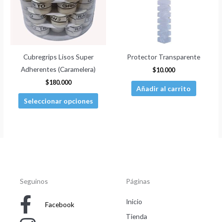
variantes.
Las
opciones
se
pueden
Cubregrips Lisos Super
Protector Transparente
elegir
Adherentes (Caramelera)
$
10.000
en
$
180.000
Añadir al carrito
la
Seleccionar opciones
página
de
producto
Seguinos
Páginas
Inicio
Facebook
Tienda