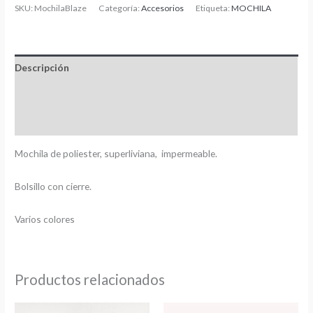
SKU:
MochilaBlaze
Categoría:
Accesorios
Etiqueta:
MOCHILA
Descripción
Información adicional
Valoraciones (0)
Mochila de poliester, superliviana, impermeable.
Bolsillo con cierre.
Varios colores
Productos relacionados
Este